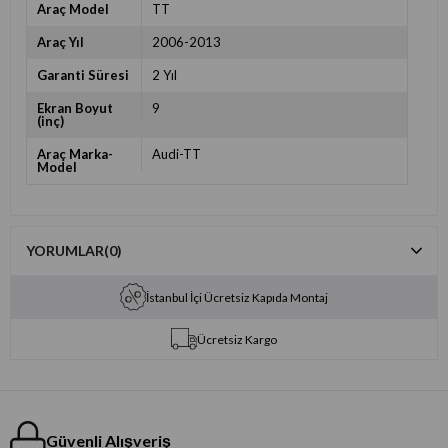
Araç Model
TT
Araç Yıl
2006-2013
Garanti Süresi
2 Yıl
Ekran Boyut
9
(inç)
Araç Marka-
Audi-TT
Model
YORUMLAR
(0)
İstanbul İçi Ücretsiz Kapıda Montaj
Ücretsiz Kargo
Güvenli Alışveriş