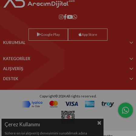
Google Play
App Store
KURUMSAL
KATEGORİLER
ALIŞVERİŞ
DESTEK
Copyright© 2024 All rights reserved.
Çerez Kullanımı
Sizlere en iyi alışveriş deneyimini sunabilmek adına
Bu sitenin kurulumu
Keyo Digital
tarafından yapılmıştır.