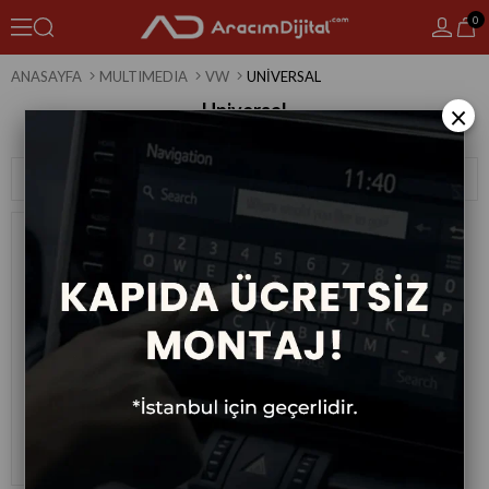
0
ANASAYFA
MULTIMEDIA
VW
UNIVERSAL
Universal
×
1 Ürün
Sıralama
Filtreleme
Volkswagen Unıversal Android
Multimedya Sistemi