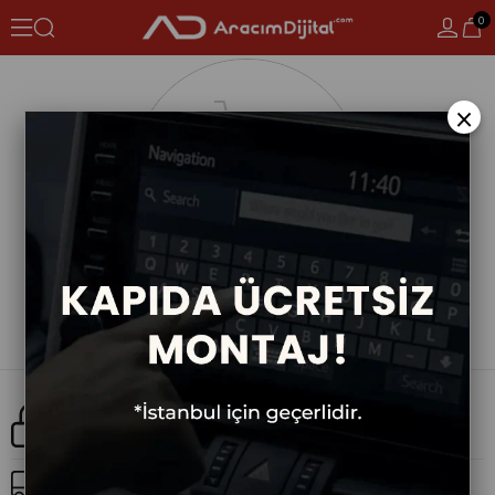
0
×
Güvenli Alışveriş
Ücretsiz Kargo