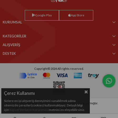
Google Play
App Store
KURUMSAL
KATEGORİLER
ALIŞVERİŞ
DESTEK
Copyright© 2024 All rights reserved.
Çerez Kullanımı
Sizlere en iyi alışveriş deneyimini sunabilmek adına
Bu sitenin kurulumu
Keyo Digital
tarafından yapılmıştır.
sitemizde çerezler(cookies) kullanmaktayız. Detaylı bilgi
için
Kişisel Verilerin Korunması
metnini inceleyebilirsiniz.