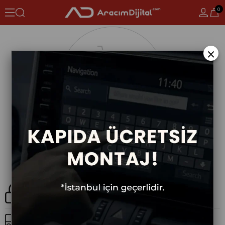
0
×
Güvenli Alışveriş
Ücretsiz Kargo