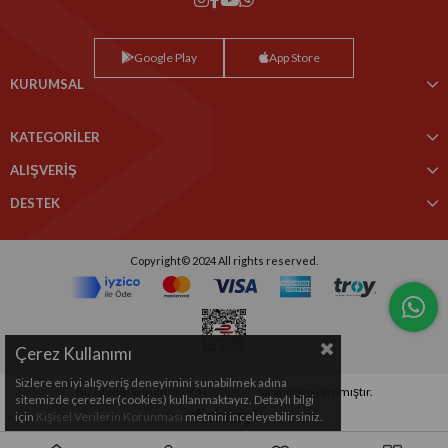
Google Play
App Store
KURUMSAL
KATEGORİLER
ALIŞVERİŞ
DESTEK
Copyright© 2024 All rights reserved.
Çerez Kullanımı
Sizlere en iyi alışveriş deneyimini sunabilmek adına
Bu sitenin kurulumu
Keyo Digital
tarafından yapılmıştır.
sitemizde çerezler(cookies) kullanmaktayız. Detaylı bilgi
için
Kişisel Verilerin Korunması
metnini inceleyebilirsiniz.