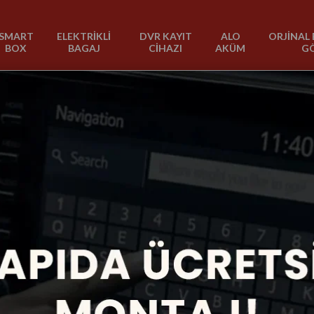
SMART
ELEKTRİKLİ
DVR KAYIT
ALO
ORJİNAL 
BOX
BAGAJ
CİHAZI
AKÜM
G
2004-2011
1 Ürün