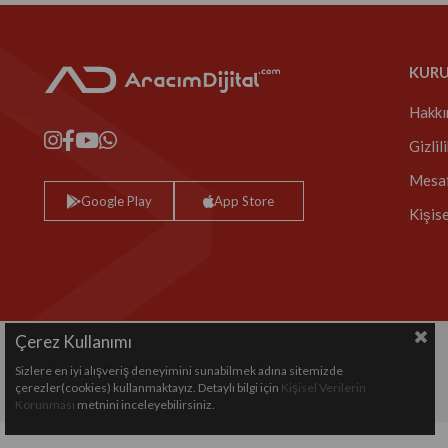
KUR
Hakkı
Gizlil
Mesaf
Google Play
App Store
Kişis
Çerez Kullanımı
Sizlere en iyi alışveriş deneyimini sunabilmek adına sitemizde
Copyright© 2024 All rights reserved.
çerezler(cookies) kullanmaktayız. Detaylı bilgi için
Kişisel Verilerin
Korunması
metnini inceleyebilirsiniz.