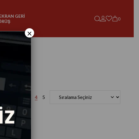
EKRAN GERİ
0
ÖRÜŞ
×