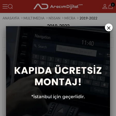
0
ANASAYFA
MULTIMEDIA
NISSAN
MICRA
2019-2022
2019-2022
×
1 Ürün
Sıralama
Filtreleme
Nissan Micra Android Multimedya
Sistemi 2019-2022