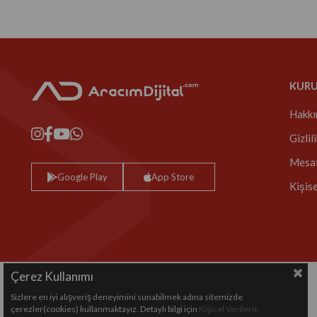
KUR
Hakkı
Gizlil
Mesaf
Google Play
App Store
Kişis
Çerez Kullanımı
Sizlere en iyi alışveriş deneyimini sunabilmek adına sitemizde
Copyright© 2024 All rights reserved.
çerezler(cookies) kullanmaktayız. Detaylı bilgi için
Kişisel Verilerin