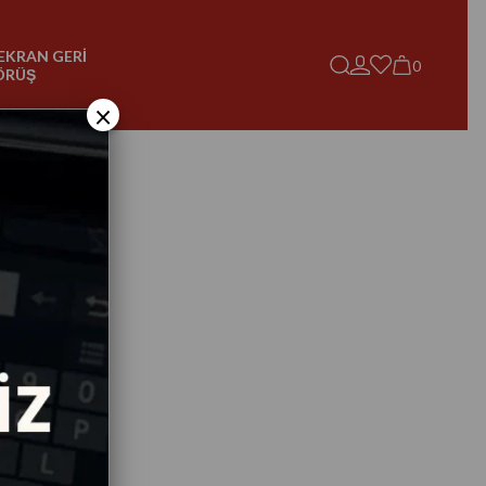
EKRAN GERİ
0
ÖRÜŞ
×