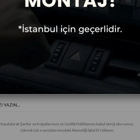
Ücretsiz
Taksitli Alışveriş
Kargo
E-BÜLTENE KAYIT OL
Haberler ve özel fırsatlar için
Kaydolarak Şartlar ve Koşullarımızı ve Gizlilik Politikamızı kabul etmiş olursunuz.
Çıkmak için e-postalarımızdaki Aboneliği İptal Et’i tıklayın.