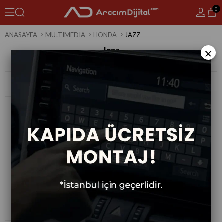
0
ANASAYFA
MULTIMEDIA
HONDA
JAZZ
Jazz
×
1 Ürün
Sıralama
Filtreleme
Honda Jazz Android Multimedya
Sistemi 2008-2013