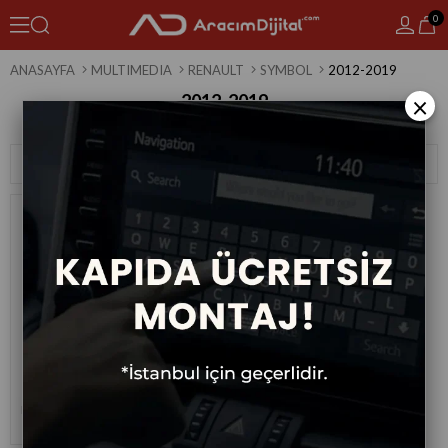
0
ANASAYFA
MULTIMEDIA
RENAULT
SYMBOL
2012-2019
2012-2019
×
1 Ürün
Sıralama
Filtreleme
Renault Symbol Android Multimedya
Sistemi 2012-2019