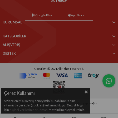
Google Play
App Store
KURUMSAL
KATEGORİLER
ALIŞVERİŞ
DESTEK
Copyright© 2024 All rights reserved.
Çerez Kullanımı
Sizlere en iyi alışveriş deneyimini sunabilmek adına
Bu sitenin kurulumu
Keyo Digital
tarafından yapılmıştır.
sitemizde çerezler(cookies) kullanmaktayız. Detaylı bilgi
için
Kişisel Verilerin Korunması
metnini inceleyebilirsiniz.