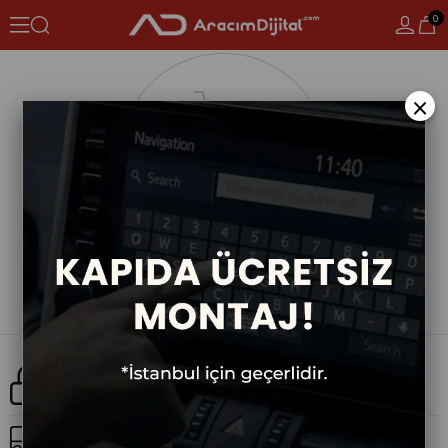
0
×
Güvenli Alışveriş
Ücretsiz Kargo