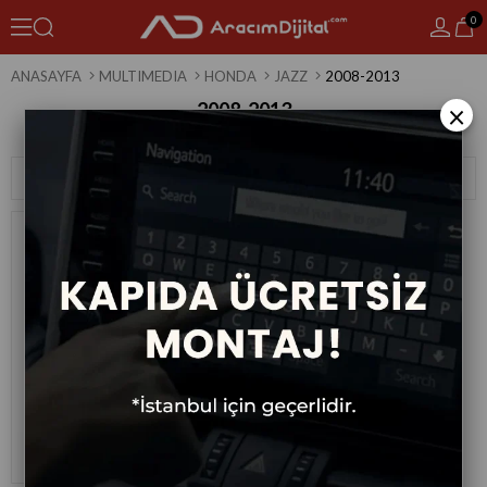
0
ANASAYFA
MULTIMEDIA
HONDA
JAZZ
2008-2013
2008-2013
×
1 Ürün
Sıralama
Filtreleme
Honda Jazz Android Multimedya
Sistemi 2008-2013