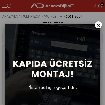
0
ANASAYFA
MULTIMEDIA
VW
JETTA
2011-2017
2011-2017
×
1 Ürün
Sıralama
Filtreleme
Volkswagen Jetta Android
Multimedya Sistemi 2011-2017