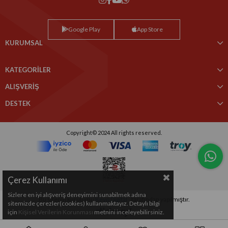
Google Play
App Store
KURUMSAL
KATEGORİLER
ALIŞVERİŞ
DESTEK
Copyright© 2024 All rights reserved.
Çerez Kullanımı
Sizlere en iyi alışveriş deneyimini sunabilmek adına
Bu sitenin kurulumu
Keyo Digital
tarafından yapılmıştır.
sitemizde çerezler(cookies) kullanmaktayız. Detaylı bilgi
için
Kişisel Verilerin Korunması
metnini inceleyebilirsiniz.