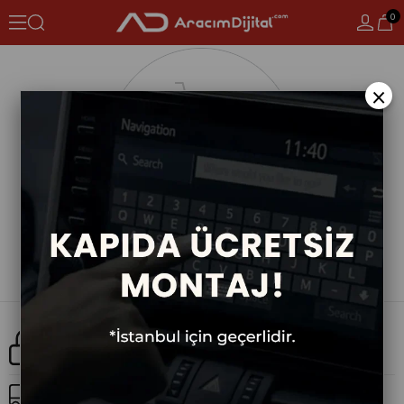
0
×
Güvenli Alışveriş
Ücretsiz Kargo