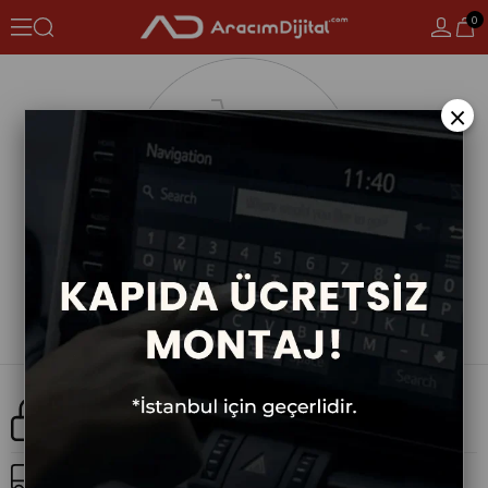
0
×
Güvenli Alışveriş
Ücretsiz Kargo