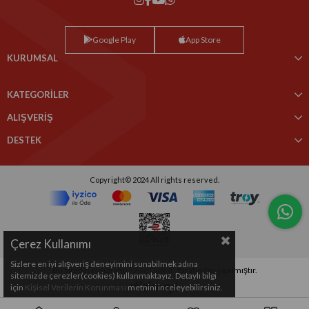
Google Play
App Store
KURUMSAL
KATEGORİLER
ALIŞVERİŞ
DESTEK
Copyright© 2024 All rights reserved.
Çerez Kullanımı
Sizlere en iyi alışveriş deneyimini sunabilmek adına
Bu sitenin kurulumu
Keyo Digital
tarafından yapılmıştır.
sitemizde çerezler(cookies) kullanmaktayız. Detaylı bilgi
için
Kişisel Verilerin Korunması
metnini inceleyebilirsiniz.