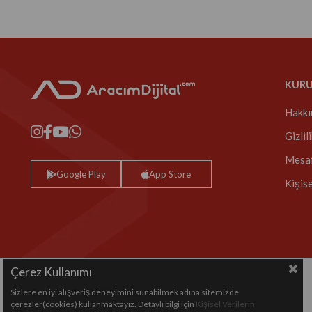
KUR
Hakkı
Gizlil
Mesaf
Google Play
App Store
Kişis
Çerez Kullanımı
Sizlere en iyi alışveriş deneyimini sunabilmek adına sitemizde
Copyright© 2024 All rights reserved.
çerezler(cookies) kullanmaktayız. Detaylı bilgi için
Kişisel Verilerin