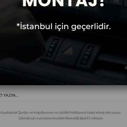
Ücretsiz
Taksitli Alışveriş
Kargo
E-BÜLTENE KAYIT OL
Haberler ve özel fırsatlar için
Kaydolarak Şartlar ve Koşullarımızı ve Gizlilik Politikamızı kabul etmiş olursunuz.
Çıkmak için e-postalarımızdaki Aboneliği İptal Et’i tıklayın.