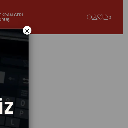
EKRAN GERİ
0
ÖRÜŞ
×