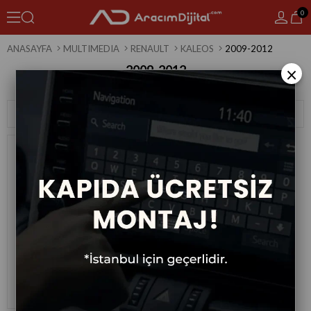
0
ANASAYFA
MULTIMEDIA
RENAULT
KALEOS
2009-2012
2009-2012
×
1 Ürün
Sıralama
Filtreleme
Renault Koleos Android Multimedya
Sistemi 2009-2012