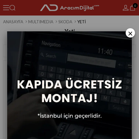
0
ANASAYFA
MULTIMEDIA
SKODA
YETI
Yeti
×
1 Ürün
Sıralama
Filtreleme
Skoda Yeti Android Multimedya
Sistemi 2010-2017