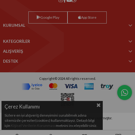
Google Play
App Store
KURUMSAL
KATEGORİLER
ALIŞVERİŞ
DESTEK
Copyright© 2024 All rights reserved.
Çerez Kullanımı
Sizlere en iyi alışveriş deneyimini sunabilmek adına
Bu sitenin kurulumu
Keyo Digital
tarafından yapılmıştır.
sitemizde çerezler(cookies) kullanmaktayız. Detaylı bilgi
için
Kişisel Verilerin Korunması
metnini inceleyebilirsiniz.