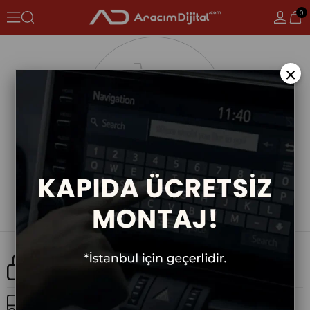
0
×
Güvenli Alışveriş
Ücretsiz Kargo