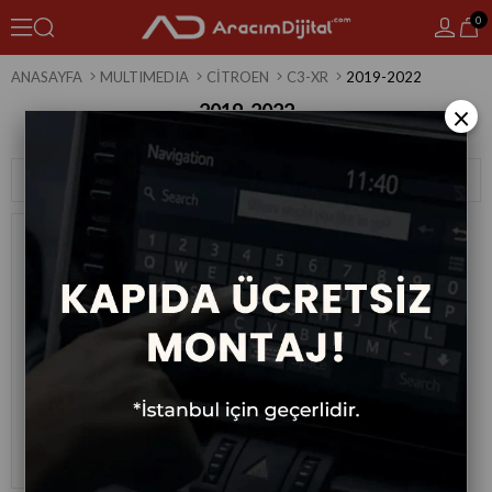
0
ANASAYFA
MULTIMEDIA
CITROEN
C3-XR
2019-2022
2019-2022
×
1 Ürün
Sıralama
Filtreleme
Citroen C 3-Xr Android Multimedya
Sistemi 2019-2022