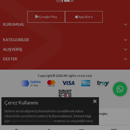
Google Play
App Store
KURUMSAL
KATEGORİLER
ALIŞVERİŞ
DESTEK
Copyright© 2024 All rights reserved.
Çerez Kullanımı
Sizlere en iyi alışveriş deneyimini sunabilmek adına
Bu sitenin kurulumu
Keyo Digital
tarafından yapılmıştır.
sitemizde çerezler(cookies) kullanmaktayız. Detaylı bilgi
için
Kişisel Verilerin Korunması
metnini inceleyebilirsiniz.