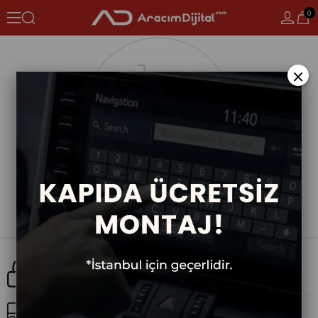
0
×
Güvenli Alışveriş
Ücretsiz Kargo