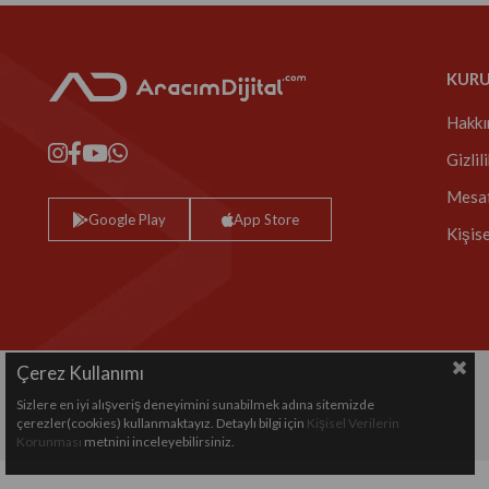
KUR
Hakkı
Gizlil
Mesaf
Google Play
App Store
Kişis
Çerez Kullanımı
Sizlere en iyi alışveriş deneyimini sunabilmek adına sitemizde
Copyright© 2024 All rights reserved.
çerezler(cookies) kullanmaktayız. Detaylı bilgi için
Kişisel Verilerin
Korunması
metnini inceleyebilirsiniz.