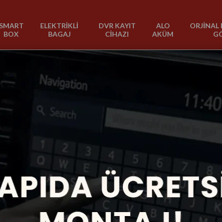
SMART
ELEKTRİKLİ
DVR KAYIT
ALO
ORJİNAL 
BOX
BAGAJ
CİHAZI
AKÜM
G
Crv
3 Ürün