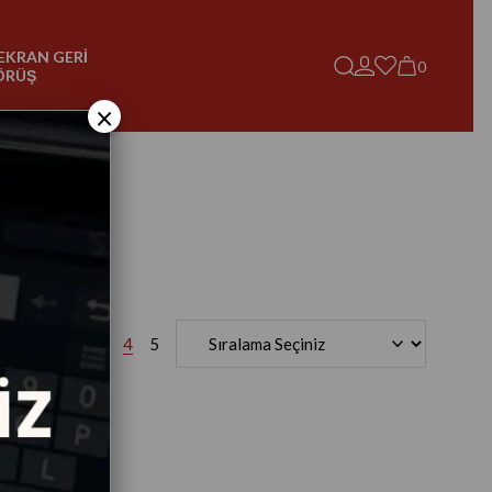
EKRAN GERİ
0
ÖRÜŞ
×