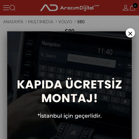
0
ANASAYFA
MULTIMEDIA
VOLVO
S80
S80
×
1 Ürün
Sıralama
Filtreleme
Volvo S80 Android Multimedya
Sistemi 2004-2006