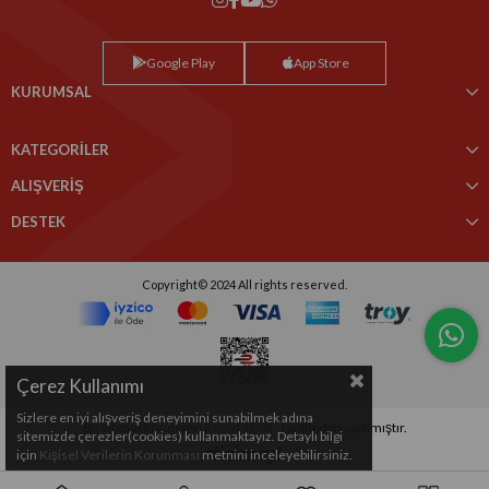
Google Play
App Store
KURUMSAL
KATEGORİLER
ALIŞVERİŞ
DESTEK
Copyright© 2024 All rights reserved.
Çerez Kullanımı
Sizlere en iyi alışveriş deneyimini sunabilmek adına
Bu sitenin kurulumu
Keyo Digital
tarafından yapılmıştır.
sitemizde çerezler(cookies) kullanmaktayız. Detaylı bilgi
için
Kişisel Verilerin Korunması
metnini inceleyebilirsiniz.