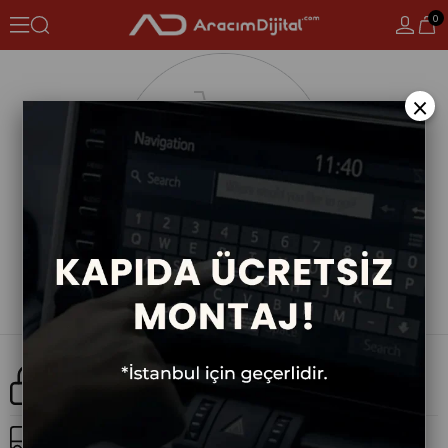
0
×
Güvenli Alışveriş
Ücretsiz Kargo