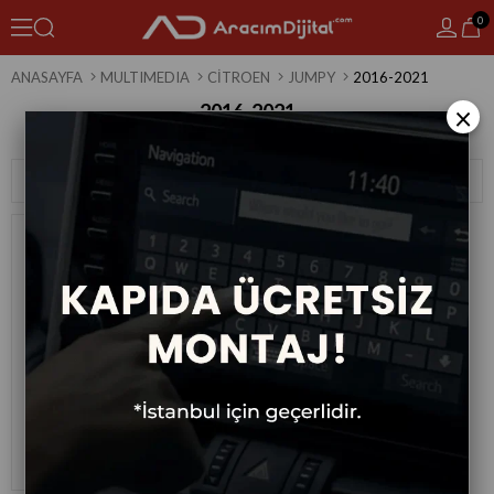
0
ANASAYFA
MULTIMEDIA
CITROEN
JUMPY
2016-2021
2016-2021
×
1 Ürün
Sıralama
Filtreleme
Citroen Jumpy Android Multimedya
Sistemi 2016-2021