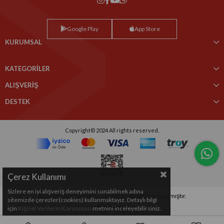
Google Play
App Store
KURUMSAL
KATEGORİLER
ALIŞVERİŞ
DESTEK
Copyright© 2024 All rights reserved.
Çerez Kullanımı
Sizlere en iyi alışveriş deneyimini sunabilmek adına
Bu sitenin kurulumu
Keyo Digital
tarafından yapılmıştır.
sitemizde çerezler(cookies) kullanmaktayız. Detaylı bilgi
için
Kişisel Verilerin Korunması
metnini inceleyebilirsiniz.