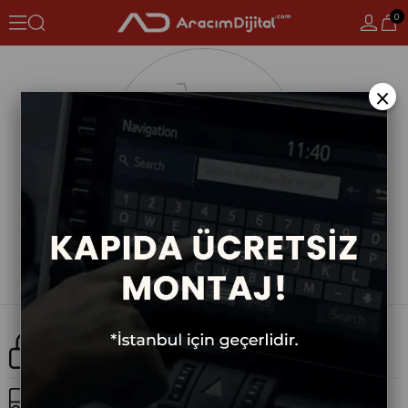
0
×
Güvenli Alışveriş
Ücretsiz Kargo