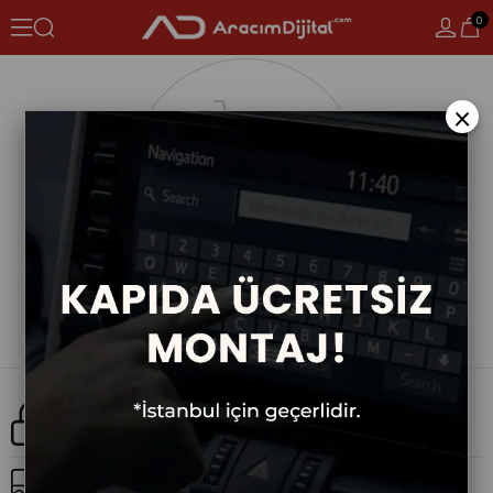
0
×
Güvenli Alışveriş
Ücretsiz Kargo