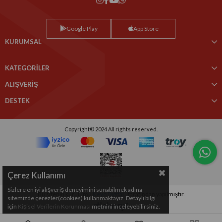
Google Play
App Store
KURUMSAL
KATEGORİLER
ALIŞVERİŞ
DESTEK
Copyright© 2024 All rights reserved.
Çerez Kullanımı
Sizlere en iyi alışveriş deneyimini sunabilmek adına
Bu sitenin kurulumu
Keyo Digital
tarafından yapılmıştır.
sitemizde çerezler(cookies) kullanmaktayız. Detaylı bilgi
için
Kişisel Verilerin Korunması
metnini inceleyebilirsiniz.