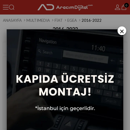
0
ANASAYFA
MULTIMEDIA
FIAT
EGEA
2016-2022
2016-2022
×
1 Ürün
Sıralama
Filtreleme
Fiat Egea Android Multimedya
Sistemi 2016-2022