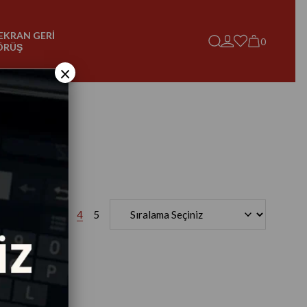
EKRAN GERİ
0
ÖRÜŞ
×