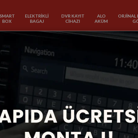
SMART
ELEKTRİKLİ
DVR KAYIT
ALO
ORJİNAL 
BOX
BAGAJ
CİHAZI
AKÜM
G
2013-2017
1 Ürün