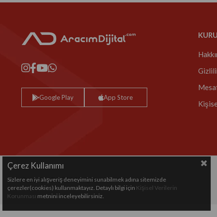
KUR
Hakkı
Gizlil
Mesaf
Google Play
App Store
Kişis
Çerez Kullanımı
Sizlere en iyi alışveriş deneyimini sunabilmek adına sitemizde
Copyright© 2024 All rights reserved.
çerezler(cookies) kullanmaktayız. Detaylı bilgi için
Kişisel Verilerin
Korunması
metnini inceleyebilirsiniz.