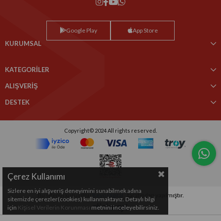
Google Play
App Store
KURUMSAL
KATEGORİLER
ALIŞVERİŞ
DESTEK
Copyright© 2024 All rights reserved.
Çerez Kullanımı
Sizlere en iyi alışveriş deneyimini sunabilmek adına
Bu sitenin kurulumu
Keyo Digital
tarafından yapılmıştır.
sitemizde çerezler(cookies) kullanmaktayız. Detaylı bilgi
için
Kişisel Verilerin Korunması
metnini inceleyebilirsiniz.