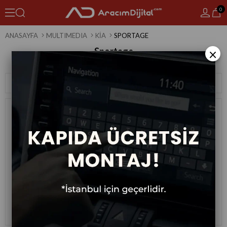
0
ANASAYFA
MULTIMEDIA
KIA
SPORTAGE
Sportage
×
4 Ürün
Sıralama
Filtreleme
Kia Sportage Android Multimedya
Kia Sportage Android Multimedya
Sistemi 2007-2010
Sistemi 2011-2015