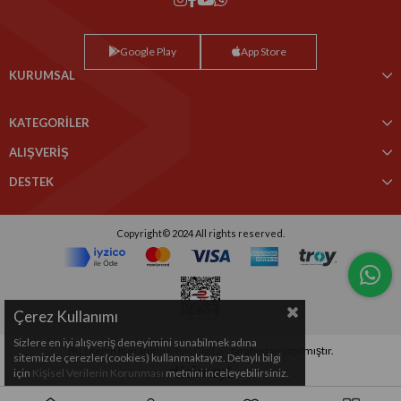
Google Play
App Store
KURUMSAL
KATEGORİLER
ALIŞVERİŞ
DESTEK
Copyright© 2024 All rights reserved.
Çerez Kullanımı
Sizlere en iyi alışveriş deneyimini sunabilmek adına
Bu sitenin kurulumu
Keyo Digital
tarafından yapılmıştır.
sitemizde çerezler(cookies) kullanmaktayız. Detaylı bilgi
için
Kişisel Verilerin Korunması
metnini inceleyebilirsiniz.