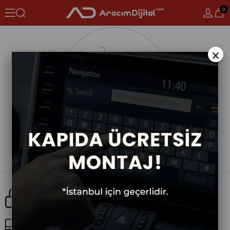
0
×
Güvenli Alışveriş
Ücretsiz Kargo