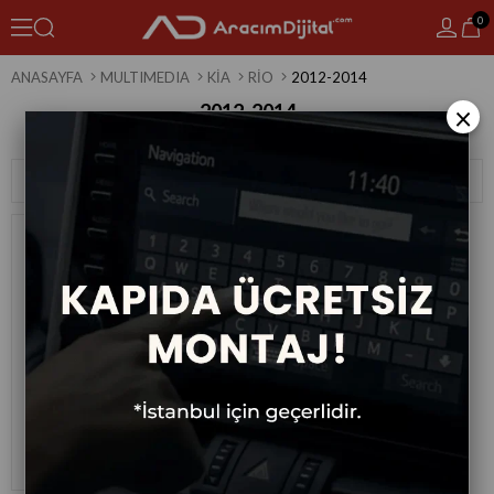
0
ANASAYFA
MULTIMEDIA
KIA
RIO
2012-2014
2012-2014
×
1 Ürün
Sıralama
Filtreleme
Kia Rio Android Multimedya Sistemi
2012-2014