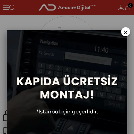
0
×
Güvenli Alışveriş
Ücretsiz Kargo