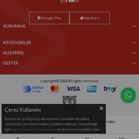
Google Play
App Store
KURUMSAL
KATEGORİLER
ALIŞVERİŞ
DESTEK
Copyright© 2024 All rights reserved.
Çerez Kullanımı
Sizlere en iyi alışveriş deneyimini sunabilmek adına
Bu sitenin kurulumu
Keyo Digital
tarafından yapılmıştır.
sitemizde çerezler(cookies) kullanmaktayız. Detaylı bilgi
için
Kişisel Verilerin Korunması
metnini inceleyebilirsiniz.