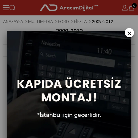
0
ANASAYFA
MULTIMEDIA
FORD
FIESTA
2009-2012
2009-2012
×
1 Ürün
Sıralama
Filtreleme
Ford Fiesta Android Multimedya
Sistemi 2009-2012