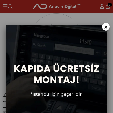
0
×
Güvenli Alışveriş
Ücretsiz Kargo