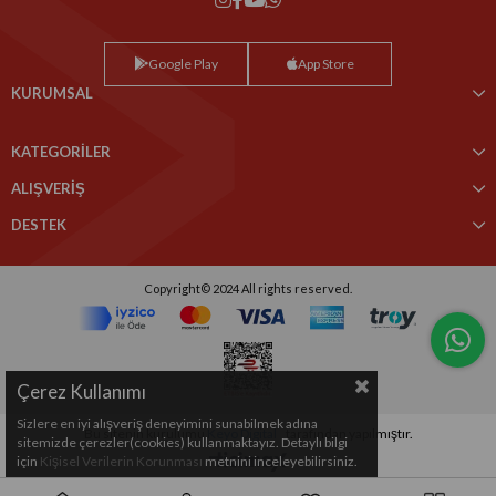
Google Play
App Store
KURUMSAL
KATEGORİLER
ALIŞVERİŞ
DESTEK
Copyright© 2024 All rights reserved.
Çerez Kullanımı
Sizlere en iyi alışveriş deneyimini sunabilmek adına
Bu sitenin kurulumu
Keyo Digital
tarafından yapılmıştır.
sitemizde çerezler(cookies) kullanmaktayız. Detaylı bilgi
için
Kişisel Verilerin Korunması
metnini inceleyebilirsiniz.