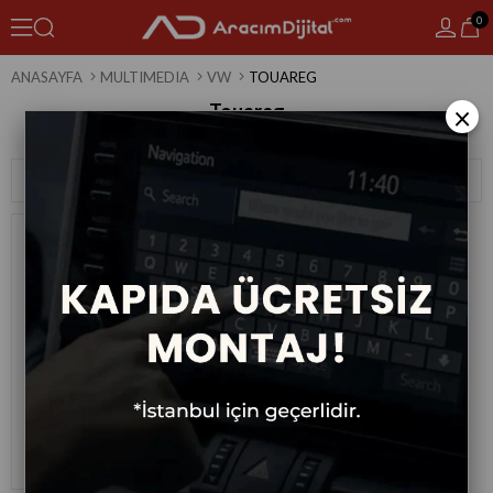
0
ANASAYFA
MULTIMEDIA
VW
TOUAREG
Touareg
×
1 Ürün
Sıralama
Filtreleme
Volkswagen Touareg Android
Multimedya Sistemi 2002-2009