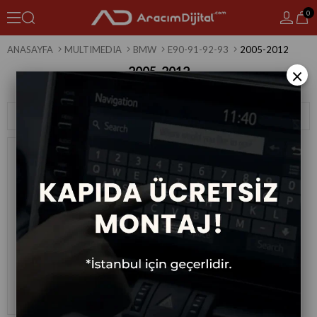
0
ANASAYFA
MULTIMEDIA
BMW
E90-91-92-93
2005-2012
2005-2012
×
1 Ürün
Sıralama
Filtreleme
Bmw E90-91-92-93 Android
Multimedya Sistemi 2005-2012