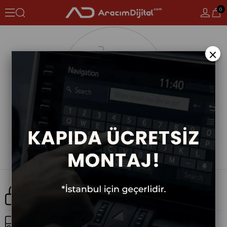
0
×
Güvenli Alışveriş
Ücretsiz Kargo