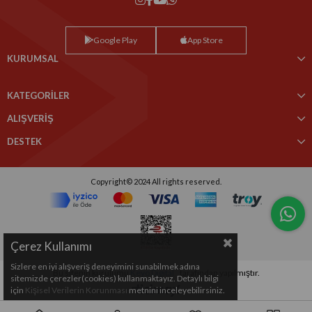
Google Play
App Store
KURUMSAL
KATEGORİLER
ALIŞVERİŞ
DESTEK
Copyright© 2024 All rights reserved.
Çerez Kullanımı
Sizlere en iyi alışveriş deneyimini sunabilmek adına
Bu sitenin kurulumu
Keyo Digital
tarafından yapılmıştır.
sitemizde çerezler(cookies) kullanmaktayız. Detaylı bilgi
için
Kişisel Verilerin Korunması
metnini inceleyebilirsiniz.