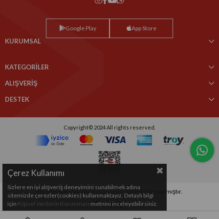
Google Play
App Store
KURUMSAL
KATEGORİLER
ALIŞVERİŞ
DESTEK
Copyright© 2024 All rights reserved.
Çerez Kullanımı
Sizlere en iyi alışveriş deneyimini sunabilmek adına
Bu sitenin kurulumu
Keyo Digital
tarafından yapılmıştır.
sitemizde çerezler(cookies) kullanmaktayız. Detaylı bilgi
için
Kişisel Verilerin Korunması
metnini inceleyebilirsiniz.