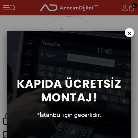
0
×
Güvenli Alışveriş
Ücretsiz Kargo