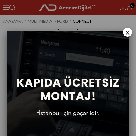
0
ANASAYFA
MULTIMEDIA
FORD
CONNECT
Connect
×
1 Ürün
Sıralama
Filtreleme
Ford Connect Android Multimedya
Sistemi 2006-2008