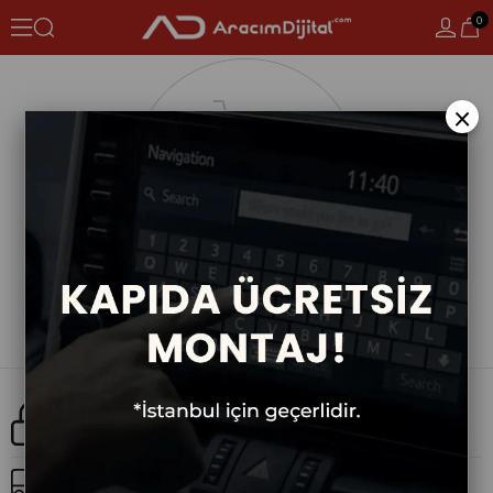
0
×
Güvenli Alışveriş
Ücretsiz Kargo