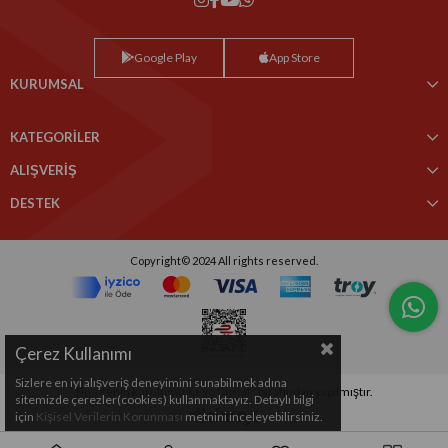
Google Play
App Store
KURUMSAL
KATEGORİLER
ALIŞVERİŞ
DESTEK
Copyright© 2024 All rights reserved.
Çerez Kullanımı
Sizlere en iyi alışveriş deneyimini sunabilmek adına
Bu sitenin kurulumu
Keyo Digital
tarafından yapılmıştır.
sitemizde çerezler(cookies) kullanmaktayız. Detaylı bilgi
için
Kişisel Verilerin Korunması
metnini inceleyebilirsiniz.