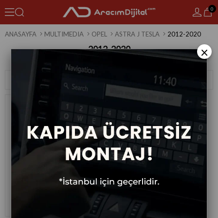
0
ANASAYFA
MULTIMEDIA
OPEL
ASTRA J TESLA
2012-2020
2012-2020
×
1 Ürün
Sıralama
Filtreleme
Opel Astra J Tesla Android
Multimedya Sistemi 2012-2020