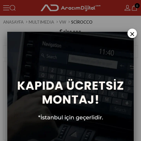
0
ANASAYFA
MULTIMEDIA
VW
SCIROCCO
Scirocco
×
1 Ürün
Sıralama
Filtreleme
Volkswagen Scirocco Android
Multimedya Sistemi 2013-2017