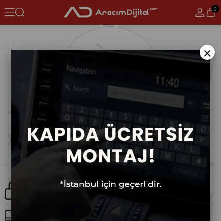
0
×
Güvenli Alışveriş
Ücretsiz Kargo