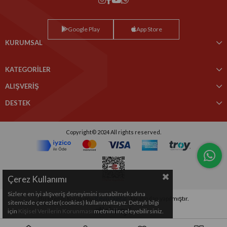
Google Play
App Store
KURUMSAL
KATEGORİLER
ALIŞVERİŞ
DESTEK
Copyright© 2024 All rights reserved.
Çerez Kullanımı
Sizlere en iyi alışveriş deneyimini sunabilmek adına
Bu sitenin kurulumu
Keyo Digital
tarafından yapılmıştır.
sitemizde çerezler(cookies) kullanmaktayız. Detaylı bilgi
için
Kişisel Verilerin Korunması
metnini inceleyebilirsiniz.