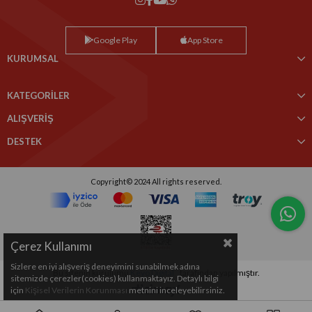
Google Play
App Store
KURUMSAL
KATEGORİLER
ALIŞVERİŞ
DESTEK
Copyright© 2024 All rights reserved.
Çerez Kullanımı
Sizlere en iyi alışveriş deneyimini sunabilmek adına
Bu sitenin kurulumu
Keyo Digital
tarafından yapılmıştır.
sitemizde çerezler(cookies) kullanmaktayız. Detaylı bilgi
için
Kişisel Verilerin Korunması
metnini inceleyebilirsiniz.