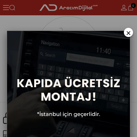
0
×
Güvenli Alışveriş
Ücretsiz Kargo