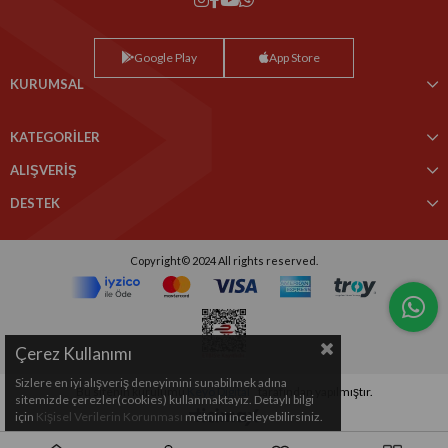
Google Play
App Store
KURUMSAL
KATEGORİLER
ALIŞVERİŞ
DESTEK
Copyright© 2024 All rights reserved.
Çerez Kullanımı
Sizlere en iyi alışveriş deneyimini sunabilmek adına
Bu sitenin kurulumu
Keyo Digital
tarafından yapılmıştır.
sitemizde çerezler(cookies) kullanmaktayız. Detaylı bilgi
için
Kişisel Verilerin Korunması
metnini inceleyebilirsiniz.