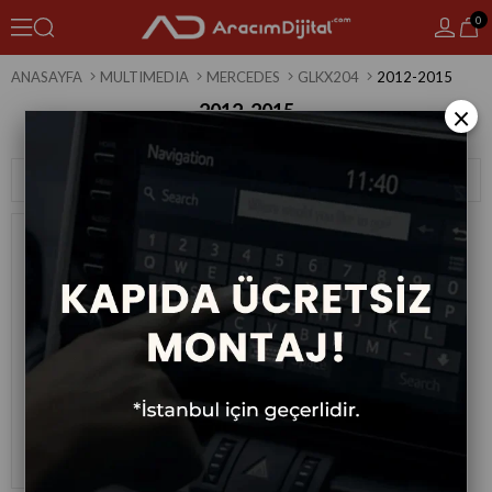
0
ANASAYFA
MULTIMEDIA
MERCEDES
GLKX204
2012-2015
2012-2015
×
1 Ürün
Sıralama
Filtreleme
Mercedes Glk X204 Android
Multimedya Sistemi 2012-2015