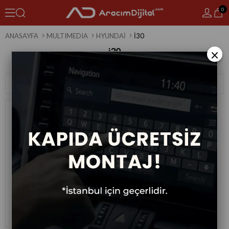
0
ANASAYFA
MULTIMEDIA
HYUNDAI
I30
i30
×
1 Ürün
Sıralama
Filtreleme
Hyundai I30 Android Multimedya
Sistemi 2017-2019