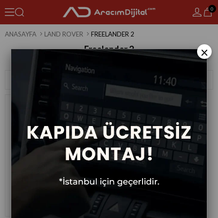
0
ANASAYFA
LAND ROVER
FREELANDER 2
Freelander 2
×
1 Ürün
Sıralama
Filtreleme
Land Rover Freelander 2 Android
Multimedya Sistemi 2007-2012