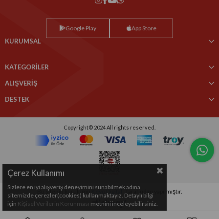
Google Play
App Store
KURUMSAL
KATEGORİLER
ALIŞVERİŞ
DESTEK
Copyright© 2024 All rights reserved.
Çerez Kullanımı
Sizlere en iyi alışveriş deneyimini sunabilmek adına
Bu sitenin kurulumu
Keyo Digital
tarafından yapılmıştır.
sitemizde çerezler(cookies) kullanmaktayız. Detaylı bilgi
için
Kişisel Verilerin Korunması
metnini inceleyebilirsiniz.