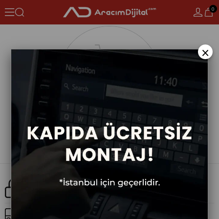
0
×
Güvenli Alışveriş
Ücretsiz Kargo