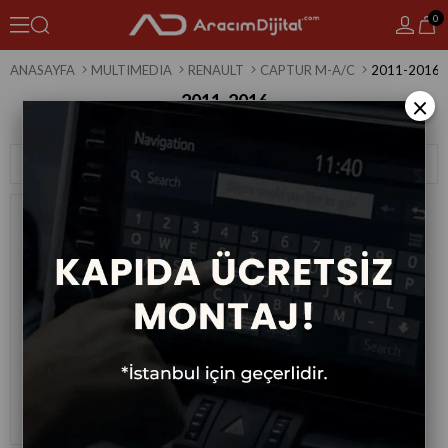
0
ANASAYFA
MULTIMEDIA
RENAULT
CAPTUR M-A/C
2011-2016
2011-2016
×
1 Ürün
Sıralama
Filtreleme
Renault Captur M-A/C Android
Multimedya Sistemi 2011-2016